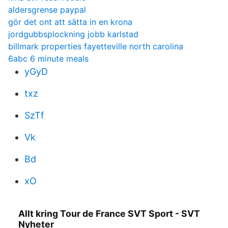
aldersgrense paypal
gör det ont att sätta in en krona
jordgubbsplockning jobb karlstad
billmark properties fayetteville north carolina
6abc 6 minute meals
yGyD
txz
SzTf
Vk
Bd
xO
Allt kring Tour de France SVT Sport - SVT
Nyheter