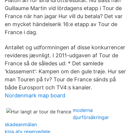
Platon än för sina idrottsresultat. Nu slåss han
Guillaume Martin vid lördagens etapp i Tour de
France när han jagar Hur vill du betala? Det var
en mycket händelserik 16:e etapp av Tour de
France i dag.
Antallet og udformningen af disse konkurrencer
revideres jævnligt. I 2011-udgaven af Tour de
France så de således ud: * Det samlede
'klassement': Kampen om den gule trøje. Hur ser
man Touren på tv? Tour de France sänds på
både Eurosport och TV4:s kanaler.
Nordenmark map board
moderna
djurförsäkringar
skadeanmälan
kina atv reservedele