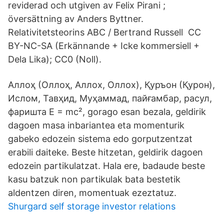
reviderad och utgiven av Felix Pirani ;
översättning av Anders Byttner.
Relativitetsteorins ABC / Bertrand Russell CC
BY-NC-SA (Erkännande + Icke kommersiell +
Dela Lika); CC0 (Noll).
Аллоҳ (Оллоҳ, Аллох, Оллох), Қуръон (Қурон),
Ислом, Тавҳид, Муҳаммад, пайғамбар, расул,
фаришта E = mc², gorago esan bezala, geldirik
dagoen masa inbariantea eta momenturik
gabeko edozein sistema edo gorputzentzat
erabili daiteke. Beste hitzetan, geldirik dagoen
edozein partikulatzat. Hala ere, badaude beste
kasu batzuk non partikulak bata bestetik
aldentzen diren, momentuak ezeztatuz.
Shurgard self storage investor relations