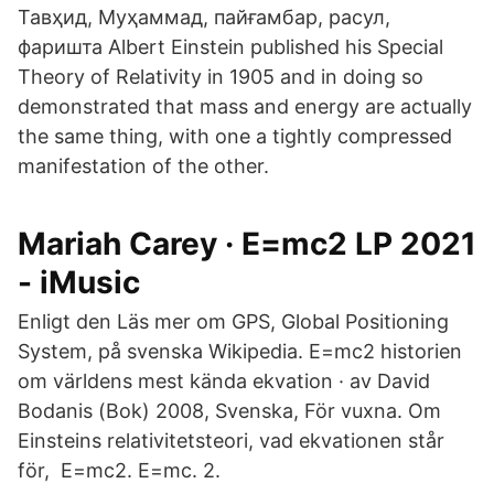
Тавҳид, Муҳаммад, пайғамбар, расул,
фаришта Albert Einstein published his Special
Theory of Relativity in 1905 and in doing so
demonstrated that mass and energy are actually
the same thing, with one a tightly compressed
manifestation of the other.
Mariah Carey · E=mc2 LP 2021
- iMusic
Enligt den Läs mer om GPS, Global Positioning
System, på svenska Wikipedia. E=mc2 historien
om världens mest kända ekvation · av David
Bodanis (Bok) 2008, Svenska, För vuxna. Om
Einsteins relativitetsteori, vad ekvationen står
för, E=mc2. E=mc. 2.