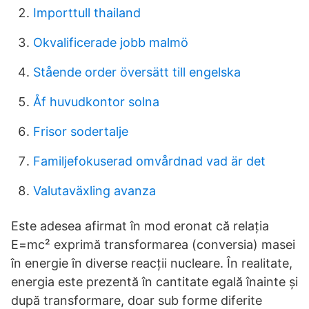
Importtull thailand
Okvalificerade jobb malmö
Stående order översätt till engelska
Åf huvudkontor solna
Frisor sodertalje
Familjefokuserad omvårdnad vad är det
Valutaväxling avanza
Este adesea afirmat în mod eronat că relația
E=mc² exprimă transformarea (conversia) masei
în energie în diverse reacții nucleare. În realitate,
energia este prezentă în cantitate egală înainte și
după transformare, doar sub forme diferite