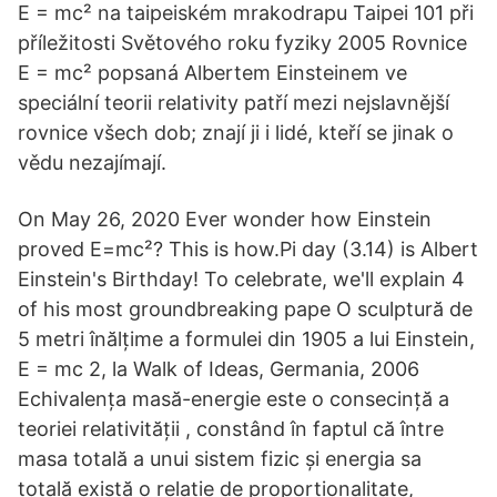
E = mc² na taipeiském mrakodrapu Taipei 101 při
příležitosti Světového roku fyziky 2005 Rovnice
E = mc² popsaná Albertem Einsteinem ve
speciální teorii relativity patří mezi nejslavnější
rovnice všech dob; znají ji i lidé, kteří se jinak o
vědu nezajímají.
On May 26, 2020 Ever wonder how Einstein
proved E=mc²? This is how.Pi day (3.14) is Albert
Einstein's Birthday! To celebrate, we'll explain 4
of his most groundbreaking pape O sculptură de
5 metri înălțime a formulei din 1905 a lui Einstein,
E = mc 2, la Walk of Ideas, Germania, 2006
Echivalența masă-energie este o consecință a
teoriei relativității , constând în faptul că între
masa totală a unui sistem fizic și energia sa
totală există o relație de proporționalitate,