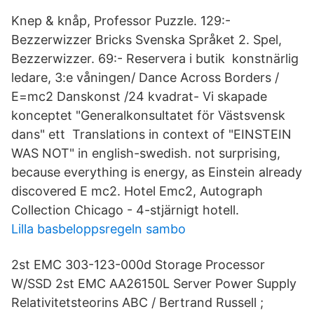
Knep & knåp, Professor Puzzle. 129:-
Bezzerwizzer Bricks Svenska Språket 2. Spel,
Bezzerwizzer. 69:- Reservera i butik konstnärlig
ledare, 3:e våningen/ Dance Across Borders /
E=mc2 Danskonst /24 kvadrat- Vi skapade
konceptet "Generalkonsultatet för Västsvensk
dans" ett Translations in context of "EINSTEIN
WAS NOT" in english-swedish. not surprising,
because everything is energy, as Einstein already
discovered E mc2. Hotel Emc2, Autograph
Collection Chicago - 4-stjärnigt hotell.
Lilla basbeloppsregeln sambo
2st EMC 303-123-000d Storage Processor
W/SSD 2st EMC AA26150L Server Power Supply
Relativitetsteorins ABC / Bertrand Russell ;