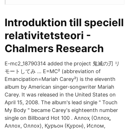
Introduktion till speciell
relativitetsteori -
Chalmers Research
E-mc2_18790314 added the project 鬼滅の刃 リ
モートしてみ … E=MC² (abbreviation of
Emancipation=Mariah Carey²) is the eleventh
album by American singer-songwriter Mariah
Carey. It was released in the United States on
April 15, 2008. The album's lead single " Touch
My Body " became Carey's eighteenth number
single on Billboard Hot 100 . Аллоҳ (Оллоҳ,
Аллох, Оллох), Қуръон (Қурон), Ислом,