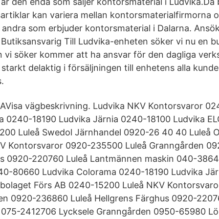
är den enda som säljer kontorsmaterial i Ludvika.Då 
artiklar kan variera mellan kontorsmaterialfirmorna o
d andra som erbjuder kontorsmaterial i Dalarna. Ansö
Butiksansvarig Till Ludvika-enheten söker vi nu en b
 vi söker kommer att ha ansvar för den dagliga verk
starkt delaktig i försäljningen till enhetens alla kunde
.
AVisa vägbeskrivning. Ludvika NKV Kontorsvaror 0
a 0240-18190 Ludvika Järnia 0240-18100 Ludvika EL
200 Luleå Swedol Järnhandel 0920-26 40 40 Luleå O
V Kontorsvaror 0920-235500 Luleå Granngården 09
us 0920-220760 Luleå Lantmännen maskin 040-386
40-80660 Ludvika Colorama 0240-18190 Ludvika Jär
lbolaget Förs AB 0240-15200 Luleå NKV Kontorsvar
en 0920-236860 Luleå Hellgrens Färghus 0920-22076
 075-2412706 Lycksele Granngården 0950-65980 L