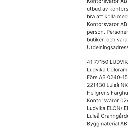
Kontorsvaror AB 
utbud av kontors
bra att kolla me
Kontorsvaror AB 
person. Personen
butiken och vara 
Utdelningsadress
41 77150 LUDVIK
Ludvika Coloram
Förs AB 0240-15
221430 Luleå NK
Hellgrens Färgh
Kontorsvaror 02
Ludvika ELON/ E
Luleå Granngård
Byggmaterial AB