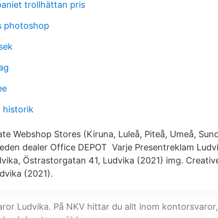
niet trollhättan pris
s photoshop
 sek
ag
ee
 historik
te Webshop Stores (Kiruna, Luleå, Piteå, Umeå, Sunds
weden dealer Office DEPOT Varje Presentreklam Ludv
vika, Östrastorgatan 41, Ludvika (2021) img. Creativ
dvika (2021).
or Ludvika. På NKV hittar du allt inom kontorsvaror,