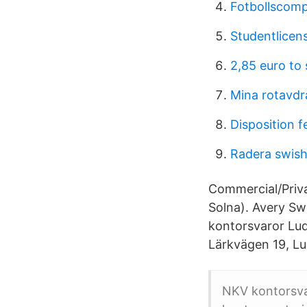
Fotbollscompa
Studentlicen
2,85 euro to
Mina rotavdr
Disposition f
Radera swish
Commercial/Priva
Solna). Avery S
kontorsvaror Lud
Lärkvägen 19, Lu
NKV kontorsvar