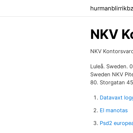
hurmanblirrikb
NKV Ko
NKV Kontorsvaror
Luleå. Sweden. 
Sweden NKV Pite
80. Storgatan 45
Datavaxt log
El manotas
Psd2 europea