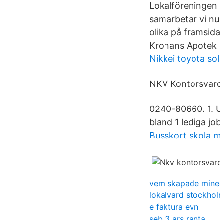
Lokalföreningen i
samarbetar vi nu
olika på framsida
Kronans Apotek L
Nikkei toyota sol
NKV Kontorsvaror
0240-80660. 1. 
bland 1 lediga jo
Busskort skola 
vem skapade mine
lokalvard stockho
e faktura evn
seb 3 ars ranta