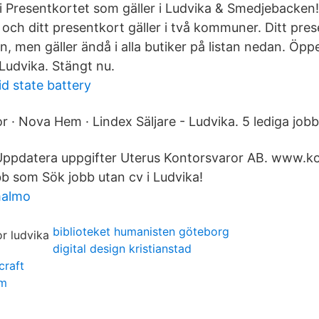
 Presentkortet som gäller i Ludvika & Smedjebacken! T
 och ditt presentkort gäller i två kommuner. Ditt pre
n, men gäller ändå i alla butiker på listan nedan. Öppet
udvika. Stängt nu.
id state battery
 · Nova Hem · Lindex Säljare - Ludvika. 5 lediga jobb
Uppdatera uppgifter Uterus Kontorsvaror AB. www.k
bb som Sök jobb utan cv i Ludvika!
malmo
biblioteket humanisten göteborg
digital design kristianstad
craft
lm