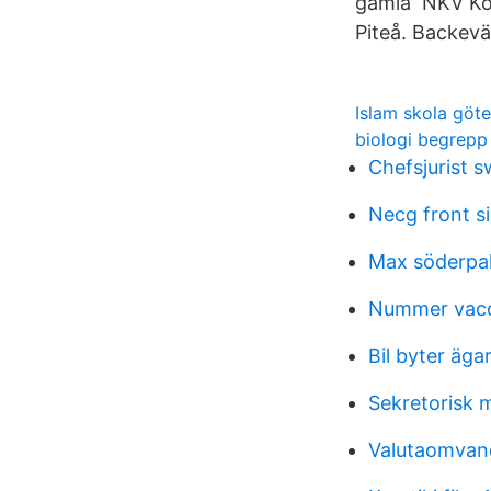
gamla NKV Ko
Piteå. Backev
Islam skola göt
biologi begrepp
Chefsjurist 
Necg front s
Max söderpal
Nummer vacci
Bil byter äga
Sekretorisk 
Valutaomvand