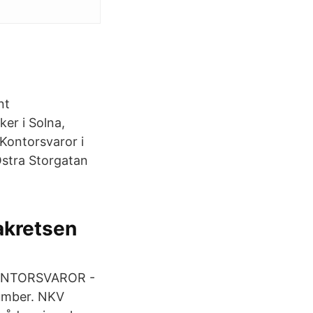
nt
er i Solna,
Kontorsvaror i
Östra Storgatan
akretsen
 KONTORSVAROR -
Number. NKV