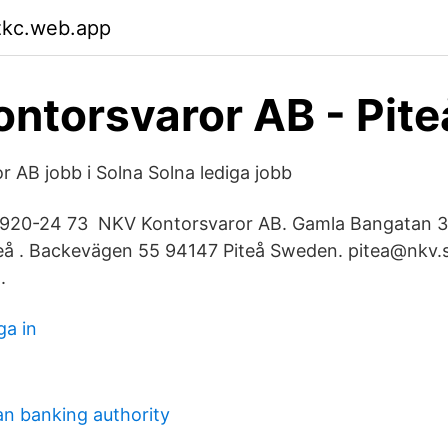
zkc.web.app
ntorsvaror AB - Piteå
 AB jobb i Solna Solna lediga jobb
0920-24 73 NKV Kontorsvaror AB. Gamla Bangatan 3
å . Backevägen 55 94147 Piteå Sweden. pitea@nkv.s
.
ga in
n banking authority