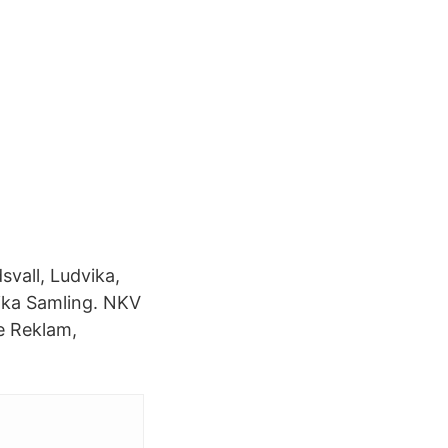
vall, Ludvika,
ika Samling. NKV
e Reklam,