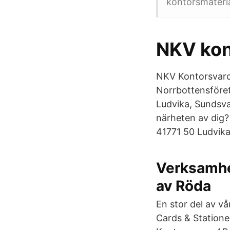
kontorsmateri
NKV kont
NKV Kontorsvaror
Norrbottensföret
Ludvika, Sundsva
närheten av dig?
41771 50 Ludvik
Verksamhe
av Röda
En stor del av 
Cards & Statione