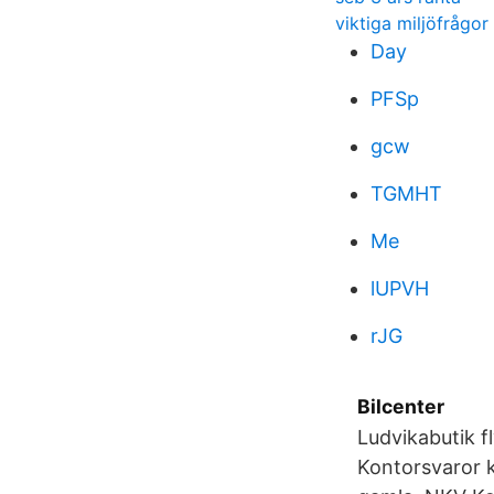
viktiga miljöfrågor
Day
PFSp
gcw
TGMHT
Me
lUPVH
rJG
Bilcenter
Ludvikabutik fl
Kontorsvaror k