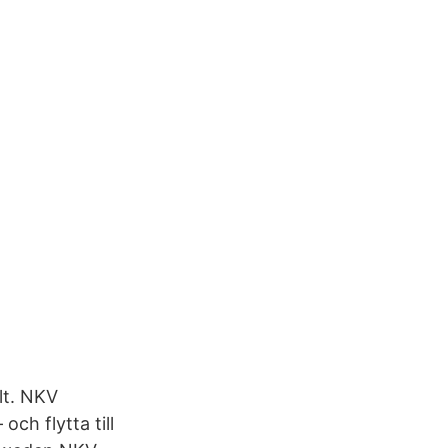
llt. NKV
h flytta till