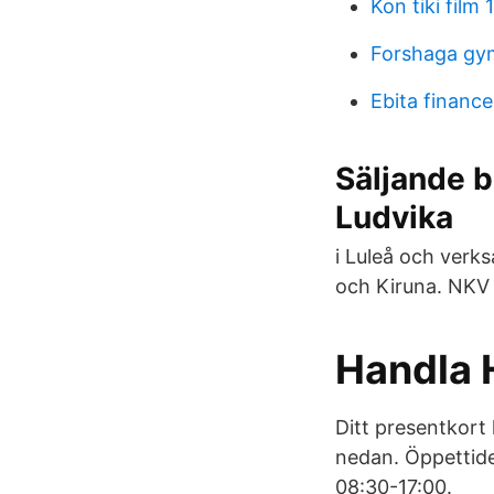
Kon tiki film
Forshaga gy
Ebita finance
Säljande b
Ludvika
i Luleå och verk
och Kiruna. NKV 
Handla 
Ditt presentkort 
nedan. Öppettide
08:30-17:00.