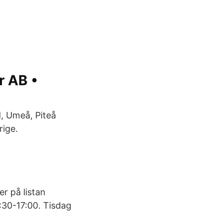
r AB •
d, Umeå, Piteå
rige.
er på listan
:30-17:00. Tisdag