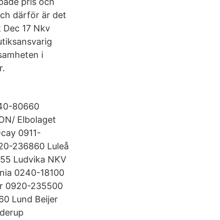
både pris och
ch därför är det
k Dec 17 Nkv
utiksansvarig
samheten i
r.
240-80660
ON/ Elbolaget
cay 0911-
20-236860 Luleå
455 Ludvika NKV
nia 0240-18100
or 0920-235500
0 Lund Beijer
öderup