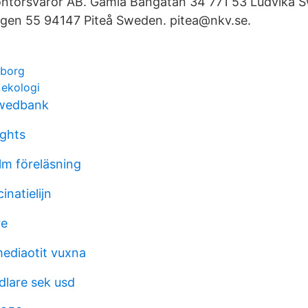
ntorsvaror AB. Gamla Bangatan 34 771 53 Ludvika
ägen 55 94147 Piteå Sweden. pitea@nkv.se.
eborg
 ekologi
swedbank
ights
m föreläsning
natielijn
re
mediaotit vuxna
lare sek usd