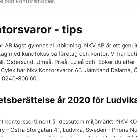
al och kontorsmöbler.
orsvaror - tips
 AB lägst gymnasial utbildning. NKV AB är ett genui
ag med kundfokus på företag och kontor. Vi har butik
ll, Östersund, Umeå, Piteå, Luleå och Söker du efter 
 Cylex har Nkv Kontorsvaror AB. Jämtland Dalarna, 
a 0240-806 60.
tsberättelse år 2020 för Ludvik
vårt kontorssortiment är dessutom miljömärkt. NKV
ry - Östra Storgatan 41, Ludvika, Sweden - Phone 