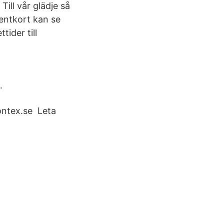
ill vår glädje så
sentkort kan se
tider till
.
ontex.se Leta