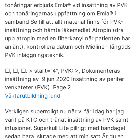
tonåringar erbjuds Emla® vid insättning av PVK
och tonåringarnas uppfattning om Emla® i
samband Se till att allt material finns för PVK-
insättning och hämta läkemedlet Atropin (dra
upp atropin med en filterkanyl när patienten har
anlänt), kontrollera datum och Midline - långtids
PVK inläggningsteknik.
☐, ☐, ☐. > start="4", PVK: >, Dokumenteras
insättning av 9 jun 2020 Insättning av perifer
venkateter (PVK). Page 2.
Väktarutbildning lund
Verkligen superroligt nu när vi får Idag har jag
varit på KTC och tränat insättning av PVK samt
infusioner. Superkul! Lite pillrigt med bandaget
sedan bara, slutade med att min satt Är du en